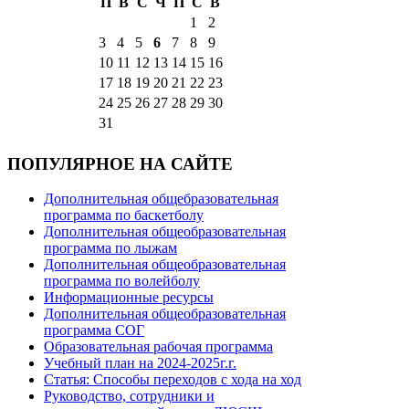
П
В
С
Ч
П
С
В
1
2
3
4
5
6
7
8
9
10
11
12
13
14
15
16
17
18
19
20
21
22
23
24
25
26
27
28
29
30
31
ПОПУЛЯРНОЕ НА САЙТЕ
Дополнительная общебразовательная
программа по баскетболу
Дополнительная общеобразовательная
программа по лыжам
Дополнительная общеобразовательная
программа по волейболу
Информационные ресурсы
Дополнительная общеобразовательная
программа СОГ
Образовательная рабочая программа
Учебный план на 2024-2025г.г.
Статья: Способы переходов с хода на ход
Руководство, сотрудники и