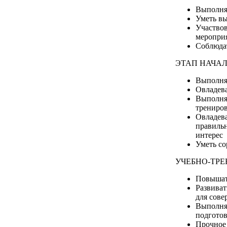
Выполня
Уметь вы
Участвов
меропри
Соблюдат
ЭТАП НАЧА
Выполня
Овладева
Выполнят
трениров
Овладева
правильн
интерес 
Уметь со
УЧЕБНО-ТР
Повышат
Развиват
для сове
Выполня
подготов
Прочное 