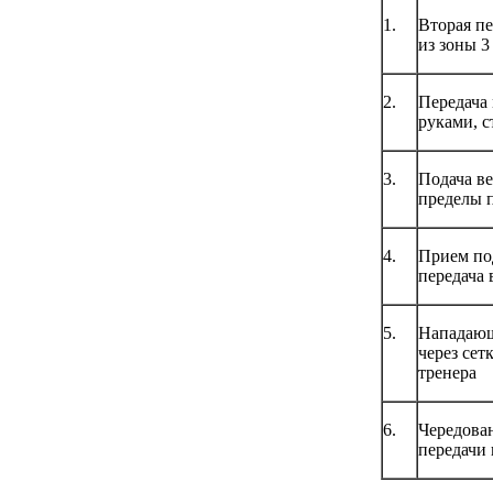
1.
Вторая пе
из зоны 3
2.
Передача 
руками, с
3.
Подача ве
пределы 
4.
Прием по
передача 
5.
Нападающ
через сет
тренера
6.
Чередова
передачи