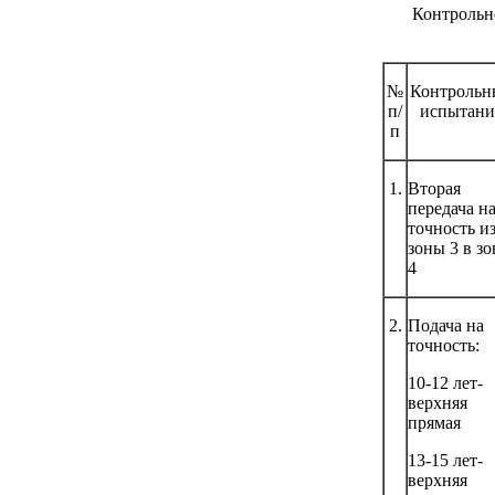
Контрольн
№
Контрольн
п/
испытани
п
1.
Вторая
передача н
точность и
зоны 3 в зо
4
2.
Подача на
точность:
10-12 лет-
верхняя
прямая
13-15 лет-
верхняя