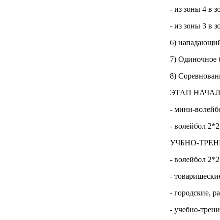
- из зоны 4 в 
- из зоны 3 в з
6) нападающий 
7) Одиночное 
8) Соревнован
ЭТАП НАЧА
- мини-волейб
- волейбол 2*2
УЧБНО-ТРЕ
- волейбол 2*2,
- товарищески
- городские, 
- учебно-трен