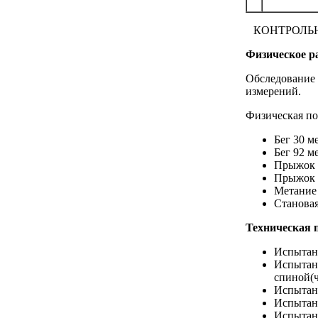
КОНТРОЛЬ
Физическое р
Обследование 
измерений.
Физическая по
Бег 30 м
Бег 92 м
Прыжок в
Прыжок в
Метание 
Становая
Техническая 
Испытани
Испытани
спиной(ч
Испытани
Испытани
Испытани