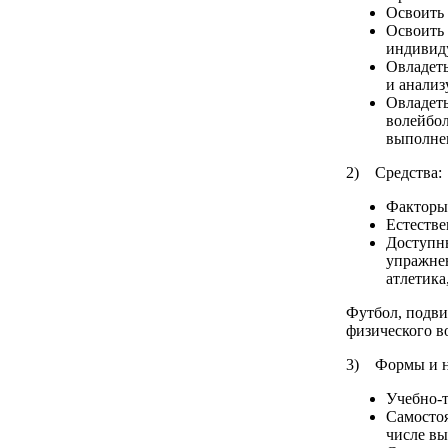
Освоить 
Освоить
индивид
Овладеть
и анализ
Овладеть
волейбол
выполнен
2) Средства:
Факторы
Естеств
Доступн
упражнен
атлетика
Футбол, подви
физического в
3) Формы и н
Учебно-
Самостоя
числе в