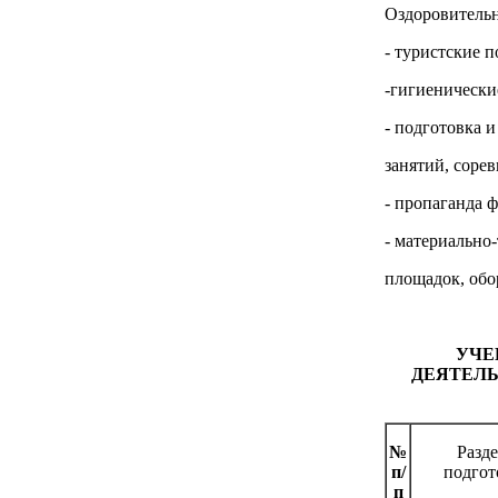
Оздоровительн
- туристские п
-гигиенически
- подготовка 
занятий, соре
- пропаганда 
- материально
площадок, обо
УЧЕ
ДЕЯТЕЛ
№
Разд
п/
подгот
п