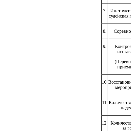
7.
Инструкто
судейская 
8.
Соревно
9.
Контро
испыт
(Перево
прием
10.
Восстанов
меропр
11.
Количество
неде
12.
Количеств
за г