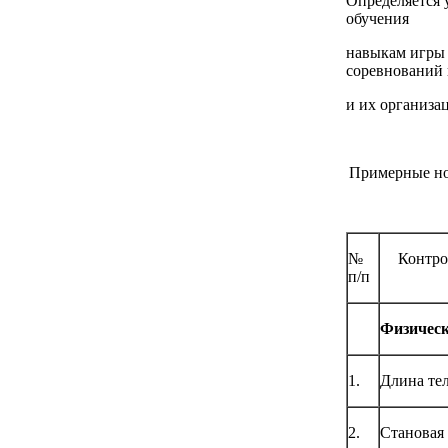
Определяется 
обучения
навыкам игры 
соревнований
и их организа
Примерные но
№
Контро
п/п
Физическ
1.
Длина тел
2.
Становая 