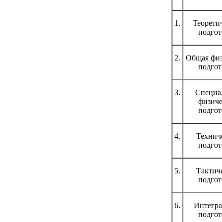
1.
Теорети
подгот
2.
Общая физ
подгот
3.
Специа
физиче
подгот
4.
Технич
подгот
5.
Тактич
подгот
6.
Интегра
подгот