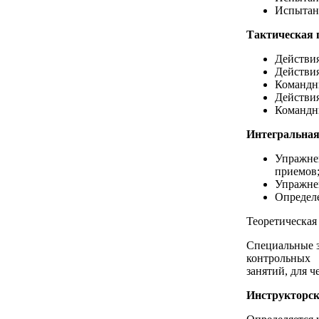
Испытан
Тактическая 
Действия
Действия
Командн
Действи
Командны
Интегральная
Упражне
приемов
Упражнен
Определ
Теоретическая
Специальные 
контрольных
занятий, для ч
Инструкторск