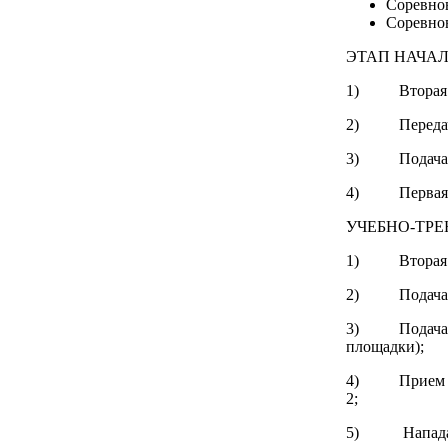
Соревно
Соревнов
ЭТАП НАЧА
1) Вторая пер
2) Передача с
3) Подача ни
4) Первая пер
УЧЕБНО-ТР
1) Вторая пер
2) Подача ве
3) Подача в 
площадки);
4) Прием под
2;
5) Нападаю