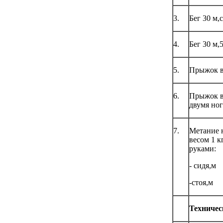
3.
Бег 30 м,с
4.
Бег 30 м,
5.
Прыжок в
6.
Прыжок в
двумя ног
7.
Метание 
весом 1 к
руками:
- сидя,м
-стоя,м
Техничес