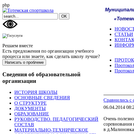
php
Муниципал
«Тотемс
НОВОС
СТАТЬИ
КОНТА
ИНФОР
Решаем вместе
Есть предложения по организации учебного
процесса или знаете, как сделать школу лучше?
ПРОТО
Написать о проблеме
Протокол
Протокол
Сведения об образовательной
организации
ИСТОРИЯ ШКОЛЫ
ОСНОВНЫЕ СВЕДЕНИЯ
Сравнились с
О СТРУКТУРЕ
06.04.2014 08:
ДОКУМЕНТЫ
ОБРАЗОВАНИЕ
Очень полезно
РУКОВОДСТВО. ПЕДАГОГИЧЕСКИЙ
соревнования 
СОСТАВ
в д.Малиновка
МАТЕРИАЛЬНО-ТЕХНИЧЕСКОЕ