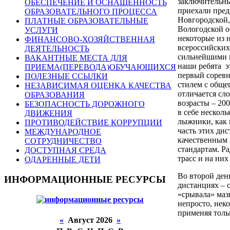
заключительны
ОБЕСПЕЧЕНИЕ И ОСНАЩЕННОСТЬ
приехали пред
ОБРАЗОВАТЕЛЬНОГО ПРОЦЕССА
Новгородской,
ПЛАТНЫЕ ОБРАЗОВАТЕЛЬНЫЕ
Вологодской о
УСЛУГИ
некоторые из 
ФИНАНСОВО-ХОЗЯЙСТВЕННАЯ
всероссийских
ДЕЯТЕЛЬНОСТЬ
сильнейшими п
ВАКАНТНЫЕ МЕСТА ДЛЯ
наши ребята э
ПРИЕМА(ПЕРЕВОДА)ОБУЧАЮЩИХСЯ
первый соревн
ПОЛЕЗНЫЕ ССЫЛКИ
стилем с общег
НЕЗАВИСИМАЯ ОЦЕНКА КАЧЕСТВА
отличается сл
ОБРАЗОВАНИЯ
возрасты – 200
БЕЗОПАСНОСТЬ ДОРОЖНОГО
в себе нескол
ДВИЖЕНИЯ
лыжники, как 
ПРОТИВОДЕЙСТВИЕ КОРРУПЦИИ
часть этих ди
МЕЖДУНАРОДНОЕ
качественным 
СОТРУДНИЧЕСТВО
стандартам. Ра
ДОСТУПНАЯ СРЕДА
трасс и на них
ОДАРЕННЫЕ ДЕТИ
Во второй ден
ИНФОРМАЦИОННЫЕ РЕСУРСЫ
дистанциях – о
«срывала» маз
непросто, нек
применяя толь
«
Август 2026
»