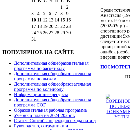
П
В
С
Ч
П
С
В
1
2
Среди тотьмич
3
4
5
6
7
8
9
Анастасия (199
10
11
12
13
14
15
16
место, Рябчик
(2002-03г.р.) 
17
18
19
20
21
22
23
спортивного р
24
25
26
27
28
29
30
дистанции 5км
31
следует отнес
проигранной к
ПОПУЛЯРНОЕ НА САЙТЕ
ошибок (особе
впереди подго
Дополнительная общебразовательная
ПОСМОТРЕТ
программа по баскетболу
Дополнительная общеобразовательная
П
программа по лыжам
Дополнительная общеобразовательная
программа по волейболу
Информационные ресурсы
Дополнительная общеобразовательная
программа СОГ
Образовательная рабочая программа
Учебный план на 2024-2025г.г.
Статья: Способы переходов с хода на ход
Руководство, сотрудники и