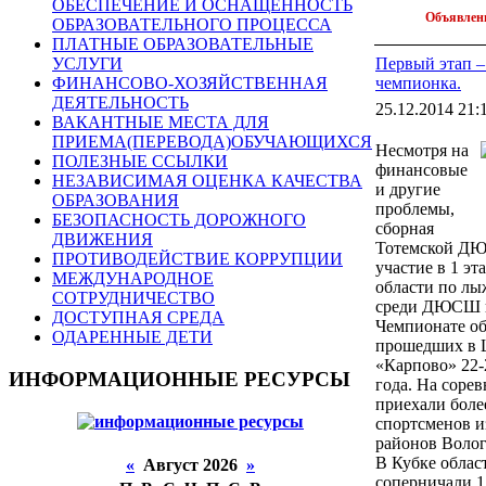
ОБЕСПЕЧЕНИЕ И ОСНАЩЕННОСТЬ
Объявле
ОБРАЗОВАТЕЛЬНОГО ПРОЦЕССА
ПЛАТНЫЕ ОБРАЗОВАТЕЛЬНЫЕ
Первый этап –
УСЛУГИ
чемпионка.
ФИНАНСОВО-ХОЗЯЙСТВЕННАЯ
ДЕЯТЕЛЬНОСТЬ
25.12.2014 21:
ВАКАНТНЫЕ МЕСТА ДЛЯ
ПРИЕМА(ПЕРЕВОДА)ОБУЧАЮЩИХСЯ
Несмотря на
ПОЛЕЗНЫЕ ССЫЛКИ
финансовые
НЕЗАВИСИМАЯ ОЦЕНКА КАЧЕСТВА
и другие
ОБРАЗОВАНИЯ
проблемы,
БЕЗОПАСНОСТЬ ДОРОЖНОГО
сборная
ДВИЖЕНИЯ
Тотемской Д
ПРОТИВОДЕЙСТВИЕ КОРРУПЦИИ
участие в 1 эт
МЕЖДУНАРОДНОЕ
области по л
СОТРУДНИЧЕСТВО
среди ДЮСШ 
ДОСТУПНАЯ СРЕДА
Чемпионате об
ОДАРЕННЫЕ ДЕТИ
прошедших в
«Карпово» 22-
ИНФОРМАЦИОННЫЕ РЕСУРСЫ
года. На соре
приехали боле
спортсменов и
районов Волог
В Кубке обла
«
Август 2026
»
соперничали 1