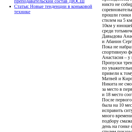
преподавательский состав ДЮСШ
никто не соби
Статья: Новые тенденции в коньковой
соревнователь
технике
прошли гонки
стилем на 5 км
10км у юноше
среди тотьмич
Давыдова Анас
и Абанин Серге
Пока не набра
спортивную ф
Анастасия – у 
Пропуски трен
по уважитель
привели к том
Матвей и Кир
Никита не смо
за место в пер
и 18 место соо
После первого
была на 10 ме
исправить сит
много времени
подбору смазк
день на гонке
стилем показа