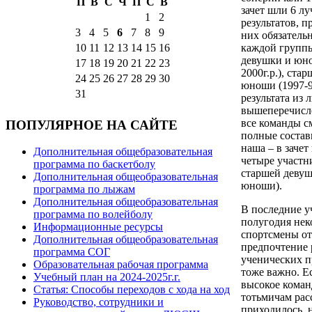
П
В
С
Ч
П
С
В
зачет шли 6 л
1
2
результатов, п
3
4
5
6
7
8
9
них обязатель
10
11
12
13
14
15
16
каждой группы
девушки и юн
17
18
19
20
21
22
23
2000г.р.), ста
24
25
26
27
28
29
30
юноши (1997-98
31
результата из 
вышеперечисл
все команды с
ПОПУЛЯРНОЕ НА САЙТЕ
полные состав
наша – в зачет
Дополнительная общебразовательная
четыре участн
программа по баскетболу
старшей девуш
Дополнительная общеобразовательная
юноши).
программа по лыжам
Дополнительная общеобразовательная
В последние у
программа по волейболу
полугодия нек
Информационные ресурсы
спортсмены о
Дополнительная общеобразовательная
предпочтение
программа СОГ
ученических п
Образовательная рабочая программа
тоже важно. Е
Учебный план на 2024-2025г.г.
высокое коман
Статья: Способы переходов с хода на ход
тотьмичам рас
Руководство, сотрудники и
приходилось, н