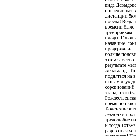
виде Давыдова
опередившая в
дистанции 5км
победа! Ведь 
времени было 
тренировкам –
плоды. Юноши
начавшие гонк
продержались 
больше полов
затем заметно 
результате мест
же команда То
подняться на 
итогам двух д
соревнований
этапа, а это б
Рождественская
время поправи
Хочется верить
девчонки проя
трудолюбие на
и тогда Тотьма
радоваться ус