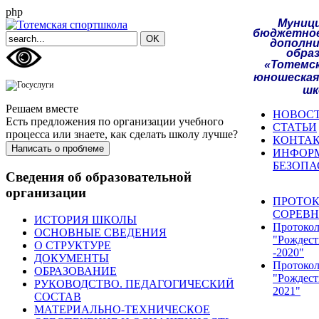
php
Муниц
бюджетное
дополн
обра
«Тотемск
юношеская
шк
Решаем вместе
НОВОС
Есть предложения по организации учебного
СТАТЬИ
процесса или знаете, как сделать школу лучше?
КОНТА
Написать о проблеме
ИНФОР
БЕЗОПА
Сведения об образовательной
организации
ПРОТО
СОРЕВ
ИСТОРИЯ ШКОЛЫ
Протоко
ОСНОВНЫЕ СВЕДЕНИЯ
"Рождест
О СТРУКТУРЕ
-2020"
ДОКУМЕНТЫ
Протоко
ОБРАЗОВАНИЕ
"Рождест
РУКОВОДСТВО. ПЕДАГОГИЧЕСКИЙ
2021"
СОСТАВ
МАТЕРИАЛЬНО-ТЕХНИЧЕСКОЕ