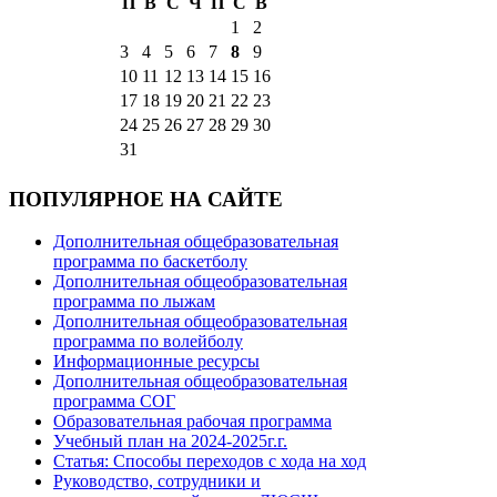
П
В
С
Ч
П
С
В
1
2
3
4
5
6
7
8
9
10
11
12
13
14
15
16
17
18
19
20
21
22
23
24
25
26
27
28
29
30
31
ПОПУЛЯРНОЕ НА САЙТЕ
Дополнительная общебразовательная
программа по баскетболу
Дополнительная общеобразовательная
программа по лыжам
Дополнительная общеобразовательная
программа по волейболу
Информационные ресурсы
Дополнительная общеобразовательная
программа СОГ
Образовательная рабочая программа
Учебный план на 2024-2025г.г.
Статья: Способы переходов с хода на ход
Руководство, сотрудники и