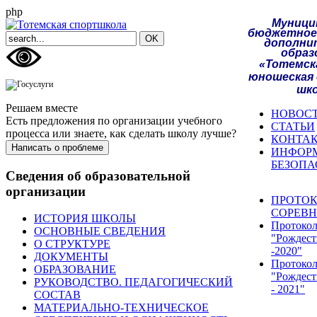
php
Муници
бюджетное
дополни
образ
«Тотемск
юношеская
шк
Решаем вместе
НОВОС
Есть предложения по организации учебного
СТАТЬИ
процесса или знаете, как сделать школу лучше?
КОНТА
Написать о проблеме
ИНФОР
БЕЗОПА
Сведения об образовательной
организации
ПРОТО
СОРЕВ
ИСТОРИЯ ШКОЛЫ
Протоко
ОСНОВНЫЕ СВЕДЕНИЯ
"Рождест
О СТРУКТУРЕ
-2020"
ДОКУМЕНТЫ
Протоко
ОБРАЗОВАНИЕ
"Рождест
РУКОВОДСТВО. ПЕДАГОГИЧЕСКИЙ
- 2021"
СОСТАВ
МАТЕРИАЛЬНО-ТЕХНИЧЕСКОЕ