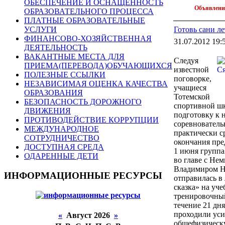
ОБЕСПЕЧЕНИЕ И ОСНАЩЕННОСТЬ
Объявлен
ОБРАЗОВАТЕЛЬНОГО ПРОЦЕССА
ПЛАТНЫЕ ОБРАЗОВАТЕЛЬНЫЕ
Готовь сани л
УСЛУГИ
ФИНАНСОВО-ХОЗЯЙСТВЕННАЯ
31.07.2012 19:
ДЕЯТЕЛЬНОСТЬ
ВАКАНТНЫЕ МЕСТА ДЛЯ
Следуя
ПРИЕМА(ПЕРЕВОДА)ОБУЧАЮЩИХСЯ
известной
ПОЛЕЗНЫЕ ССЫЛКИ
поговорке,
НЕЗАВИСИМАЯ ОЦЕНКА КАЧЕСТВА
учащиеся
ОБРАЗОВАНИЯ
Тотемской
БЕЗОПАСНОСТЬ ДОРОЖНОГО
спортивной ш
ДВИЖЕНИЯ
подготовку к 
ПРОТИВОДЕЙСТВИЕ КОРРУПЦИИ
соревнователь
МЕЖДУНАРОДНОЕ
практически с
СОТРУДНИЧЕСТВО
окончания пр
ДОСТУПНАЯ СРЕДА
1 июня группа
ОДАРЕННЫЕ ДЕТИ
во главе с Не
Владимиром Н
ИНФОРМАЦИОННЫЕ РЕСУРСЫ
отправилась в
сказка» на уче
тренировочный
течение 21 дня
проходили ус
«
Август 2026
»
общефизическу