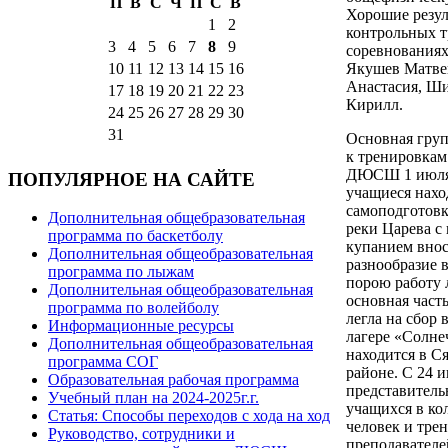
П
В
С
Ч
П
С
В
Хорошие резул
1
2
контрольных т
3
4
5
6
7
8
9
соревнованиях
10
11
12
13
14
15
16
Якушев Матве
Анастасия, Ш
17
18
19
20
21
22
23
Кирилл.
24
25
26
27
28
29
30
31
Основная груп
к тренировкам
ДЮСШ 1 июля.
ПОПУЛЯРНОЕ НА САЙТЕ
учащиеся нахо
самоподготовк
Дополнительная общебразовательная
реки Царева с
программа по баскетболу
купанием внос
Дополнительная общеобразовательная
разнообразие 
программа по лыжам
порою работу
Дополнительная общеобразовательная
основная част
программа по волейболу
легла на сбор
Информационные ресурсы
лагере «Солне
Дополнительная общеобразовательная
находится в С
программа СОГ
районе. С 24 
Образовательная рабочая программа
представитель
Учебный план на 2024-2025г.г.
учащихся в ко
Статья: Способы переходов с хода на ход
человек и трен
Руководство, сотрудники и
преподавателе