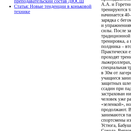
преподавательский состав ДЮСШ
А.А. и Горетн
Статья: Новые тенденции в коньковой
тренируются т
технике
начинается 40
зарядка с бего
и упражнениям
силы. После за
традиционной
тренировка, а 
полдника – вто
Практически 
проходят трен
лыжероллерах,
специальная т
в 30м от лагер
учащиеся зани
защитных шлем
ссадин при па
застрахован н
человек уже р
«зеленкой», н
продолжают. В
занимаются та
спортсмены из
Устюга, Бабуш
Сокола, Верхо