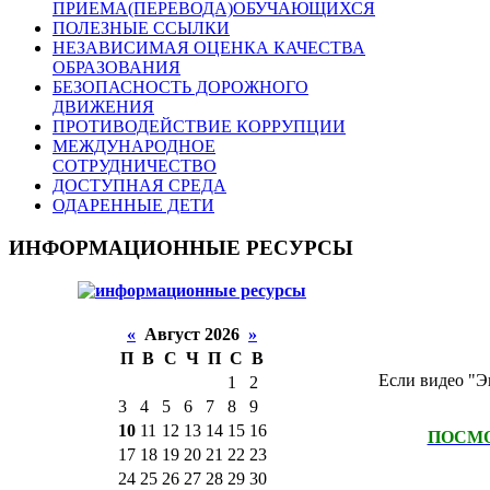
ПРИЕМА(ПЕРЕВОДА)ОБУЧАЮЩИХСЯ
ПОЛЕЗНЫЕ ССЫЛКИ
НЕЗАВИСИМАЯ ОЦЕНКА КАЧЕСТВА
ОБРАЗОВАНИЯ
БЕЗОПАСНОСТЬ ДОРОЖНОГО
ДВИЖЕНИЯ
ПРОТИВОДЕЙСТВИЕ КОРРУПЦИИ
МЕЖДУНАРОДНОЕ
СОТРУДНИЧЕСТВО
ДОСТУПНАЯ СРЕДА
ОДАРЕННЫЕ ДЕТИ
ИНФОРМАЦИОННЫЕ РЕСУРСЫ
«
Август 2026
»
П
В
С
Ч
П
С
В
Если видео "Э
1
2
3
4
5
6
7
8
9
10
11
12
13
14
15
16
ПОСМО
17
18
19
20
21
22
23
24
25
26
27
28
29
30