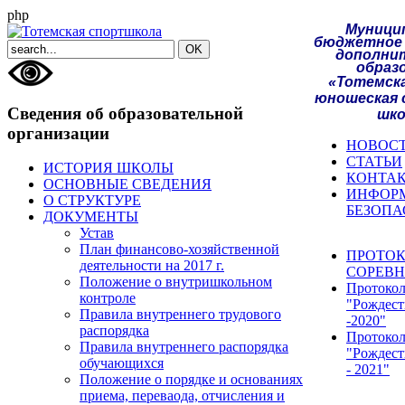
php
Муници
бюджетное 
дополни
образ
«Тотемска
юношеская 
Сведения об образовательной
шко
организации
НОВОС
СТАТЬИ
ИСТОРИЯ ШКОЛЫ
КОНТА
ОСНОВНЫЕ СВЕДЕНИЯ
ИНФОР
О СТРУКТУРЕ
БЕЗОПА
ДОКУМЕНТЫ
Устав
План финансово-хозяйственной
ПРОТО
деятельности на 2017 г.
СОРЕВ
Положение о внутришкольном
Протоко
контроле
"Рождест
Правила внутреннего трудового
-2020"
распорядка
Протоко
Правила внутреннего распорядка
"Рождест
обучающихся
- 2021"
Положение о порядке и основаниях
приема, переваода, отчисления и