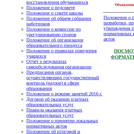
восстановления обучающихся
Объявлени
Положение о педсовете
Положение о совете школы
Положение о 
Положение об общем собрании
разработки, п
работников
утверждения 
Положение о комиссии по
нормативных 
урегулированию споров
актов
Положение об организации
образовательного процесса
Положение о правилах поведения
ПОСМОТ
учащихся
ФОРМАТЕ
Отчёт о результатах
самообследования организации
Предписания органов,
осуществляющих государственный
контроль (надзор) в сфере
образования
Положение о режиме занятий 2016 г.
Договор об оказании платных
образовательных услуг
Правила оказания платных
образовательных услуг
Положение о принятии локальных
нормативных актов
Положение об итоговой и